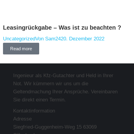
Leasingrückgabe – Was ist zu beachten ?
Uncategorized
Von
Sam24
20. Dezember 2022
Read more
Ingenieur als Kfz-Gutachter und Held in Ihrer
Not. Wir kümmern wir uns um die
Geltendmachung Ihrer Ansprüche. Vereinbaren
Sie direkt einen Termin.
Kontaktinformation
Adresse
Siegfried-Guggenheim-Weg 15 63069