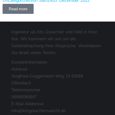
Uncategorized
Von
Sam24
20. Dezember 2022
Read more
Ingenieur als Kfz-Gutachter und Held in Ihrer
Not. Wir kümmern wir uns um die
Geltendmachung Ihrer Ansprüche. Vereinbaren
Sie direkt einen Termin.
Kontaktinformation
Adresse
Siegfried-Guggenheim-Weg 15 63069
Offenbach
Telefonnummer
06986090647
E-Mail-Addresse
Info@kfzgutachtersam24.de