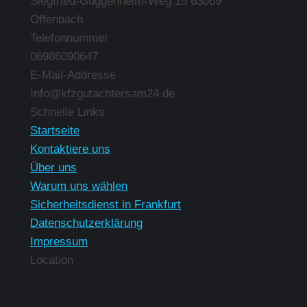
Siegfried-Guggenheim-Weg 15 63069
Offenbach
Telefonnummer
06986090647
E-Mail-Addresse
Info@kfzgutachtersam24.de
Finden Sie uns auf:
Schnelle Links
Startseite
Kontaktiere uns
Über uns
Warum uns wählen
Sicherheitsdienst in Frankfurt
Datenschutzerklärung
Impressum
Location