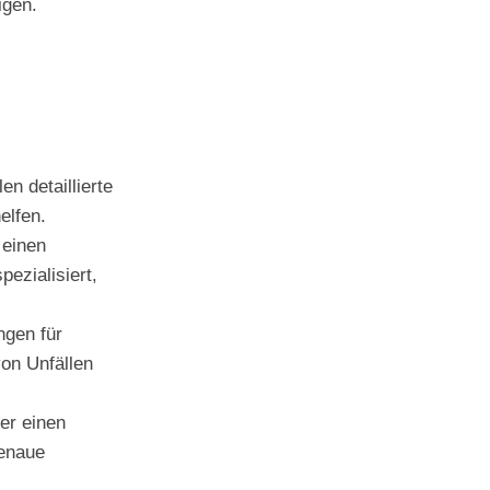
igen.
n detaillierte
elfen.
 einen
ezialisiert,
gen für
on Unfällen
er einen
genaue