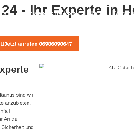
24 - Ihr Experte in 
hten
Wissenswertes & Neuigkeiten
Über uns
Warum u
Jetzt anrufen 06986090647
xperte
Taunus sind wir
te anzubieten.
nfall
r Art zu
 Sicherheit und