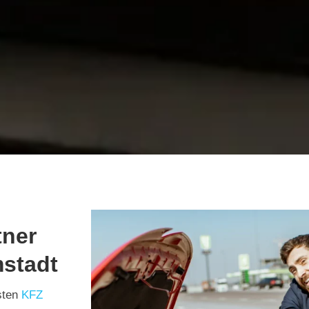
tner
mstadt
sten
KFZ