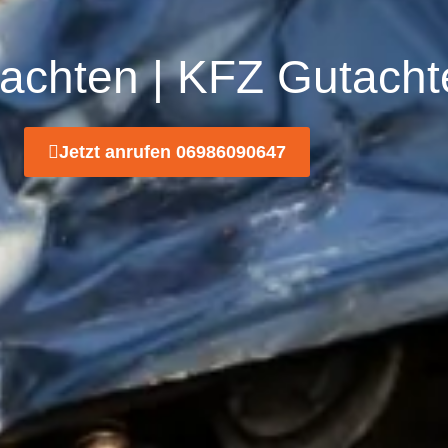
tachten | KFZ Gutach
Jetzt anrufen 06986090647