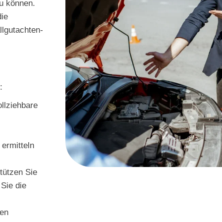
u können.
die
llgutachten-
:
ollziehbare
ermitteln
stützen Sie
Sie die
hen