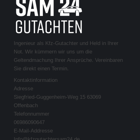
Ingenieur als Kfz-Gutachter und Held in Ihrer
Not. Wir kümmern wir uns um die
Geltendmachung Ihrer Ansprüche. Vereinbaren
Sie direkt einen Termin.
Kontaktinformation
Adresse
Siegfried-Guggenheim-Weg 15 63069
Offenbach
Telefonnummer
06986090647
E-Mail-Addresse
Info@kfzgutachtersam24.de