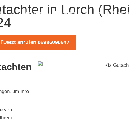
tachter in Lorch (Rhe
hten
Wissenswertes & Neuigkeiten
Über uns
Warum u
24
Jetzt anrufen 06986090647
tachten
ungen, um Ihre
ie von
 Ihrem