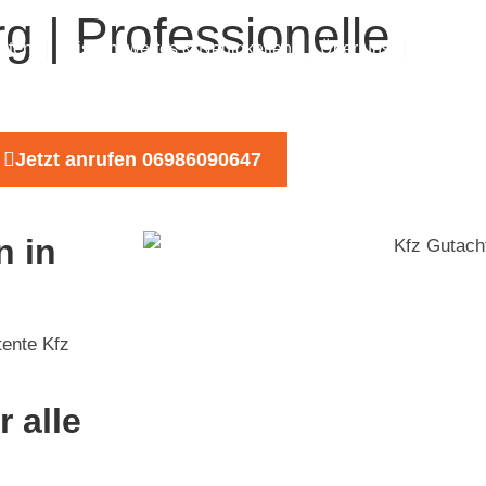
g | Professionelle
hten
Wissenswertes & Neuigkeiten
Über uns
Warum u
Jetzt anrufen 06986090647
n in
tente Kfz
 alle