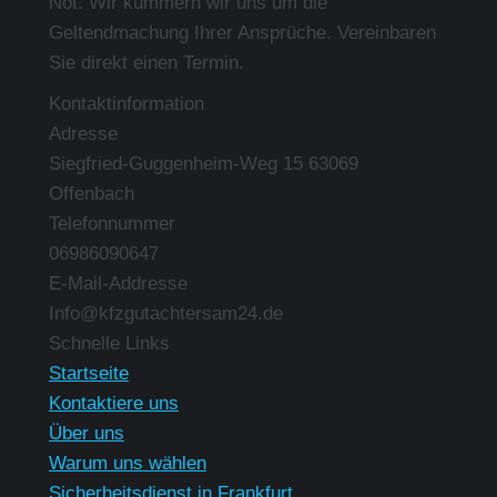
Not. Wir kümmern wir uns um die
Geltendmachung Ihrer Ansprüche. Vereinbaren
Sie direkt einen Termin.
Kontaktinformation
Adresse
Siegfried-Guggenheim-Weg 15 63069
Offenbach
Telefonnummer
06986090647
E-Mail-Addresse
Info@kfzgutachtersam24.de
Finden Sie uns auf:
Schnelle Links
Startseite
Kontaktiere uns
Über uns
Warum uns wählen
Sicherheitsdienst in Frankfurt