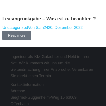
Leasingrückgabe – Was ist zu beachten ?
Uncategorized
Von
Sam24
20. Dezember 2022
Read more
Ingenieur als Kfz-Gutachter und Held in Ihrer
Not. Wir kümmern wir uns um die
Geltendmachung Ihrer Ansprüche. Vereinbaren
Sie direkt einen Termin.
Kontaktinformation
Adresse
Siegfried-Guggenheim-Weg 15 63069
Offenbach